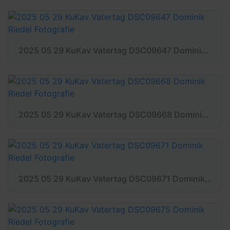
2025 05 29 KuKav Vatertag DSC09647 Dominik Riedel Fotografie
2025 05 29 KuKav Vatertag DSC09668 Dominik Riedel Fotografie
2025 05 29 KuKav Vatertag DSC09671 Dominik Riedel Fotografie