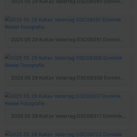
2025 05 29 KuKav Vatertag DSC09285 Dominik Riedel Fotografie
2025 05 29 KuKav Vatertag DSC09291 Dominik Riedel Fotografie
2025 05 29 KuKav Vatertag DSC09309 Dominik Riedel Fotografie
2025 05 29 KuKav Vatertag DSC09317 Dominik Riedel Fotografie