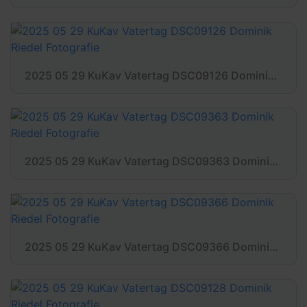
2025 05 29 KuKav Vatertag DSC09126 Dominik Riedel Fotografie
2025 05 29 KuKav Vatertag DSC09363 Dominik Riedel Fotografie
2025 05 29 KuKav Vatertag DSC09366 Dominik Riedel Fotografie