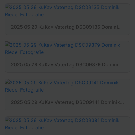
2025 05 29 KuKav Vatertag DSC09135 Dominik Riedel Fotografie
2025 05 29 KuKav Vatertag DSC09379 Dominik Riedel Fotografie
2025 05 29 KuKav Vatertag DSC09141 Dominik Riedel Fotografie