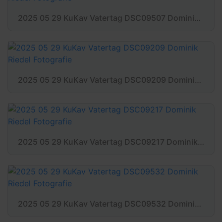
2025 05 29 KuKav Vatertag DSC09507 Dominik Riedel Fotografie
2025 05 29 KuKav Vatertag DSC09209 Dominik Riedel Fotografie
2025 05 29 KuKav Vatertag DSC09217 Dominik Riedel Fotografie
2025 05 29 KuKav Vatertag DSC09532 Dominik Riedel Fotografie