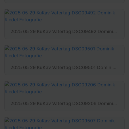
2025 05 29 KuKav Vatertag DSC09492 Dominik Riedel Fotografie
2025 05 29 KuKav Vatertag DSC09501 Dominik Riedel Fotografie
2025 05 29 KuKav Vatertag DSC09206 Dominik Riedel Fotografie