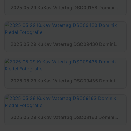
2025 05 29 KuKav Vatertag DSC09158 Dominik Riedel Fotografie
2025 05 29 KuKav Vatertag DSC09430 Dominik Riedel Fotografie
2025 05 29 KuKav Vatertag DSC09435 Dominik Riedel Fotografie
2025 05 29 KuKav Vatertag DSC09163 Dominik Riedel Fotografie