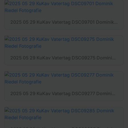
2025 05 29 KuKav Vatertag DSC09701 Dominik Riedel Fotografie
2025 05 29 KuKav Vatertag DSC09275 Dominik Riedel Fotografie
2025 05 29 KuKav Vatertag DSC09277 Dominik Riedel Fotografie