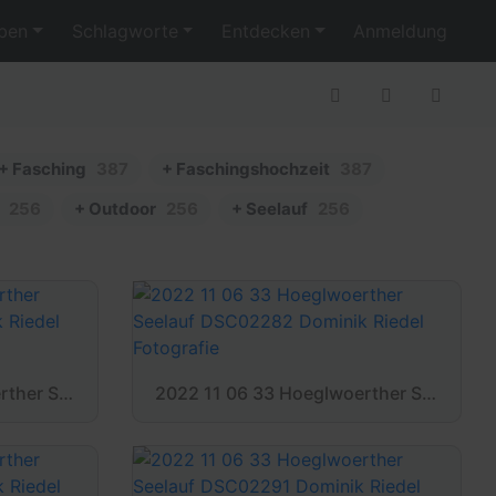
ben
Schlagworte
Entdecken
Anmeldung
+ Fasching
387
+ Faschingshochzeit
387
256
+ Outdoor
256
+ Seelauf
256
2022 11 06 33 Hoeglwoerther Seelauf DSC02276 Dominik Riedel Fotografie
2022 11 06 33 Hoeglwoerther Seelauf DSC02282 Dominik Riedel Fotografie