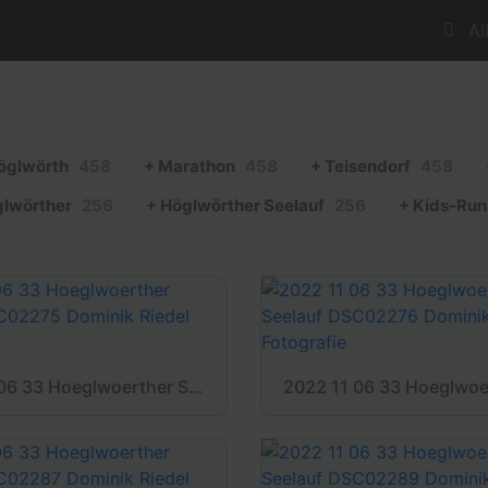
Al
öglwörth
458
+ Marathon
458
+ Teisendorf
458
glwörther
256
+ Höglwörther Seelauf
256
+ Kids-Run
2022 11 06 33 Hoeglwoerther Seelauf DSC02275 Dominik Riedel Fotografie