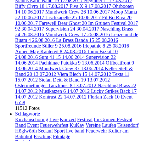
Manns Earth Band
19
17.08.2017 Beginner
11
17.08.2017
Biffy Clyro
18
17.08.2017 Fiva X
9
17.08.2017 Ohrbooten
14
10.06.2017 Mundwerk Crew
26
10.06.2017 Moop Mama
22
10.06.2017 Lischkapelle
25
10.06.2017 Fil Bo Riva
20
10.06.2017 Farewell Dear Ghost
20
Im Grünen Festival 2017
92
30.04.2017 Supervision
24
30.04.2017 Naschling Brass
24
26.08.2016 Mundwerk Crew
17
26.08.2016 Lenze und de
Buam
4
26.08.2016 La Brass Banda
15
25.08.2016
Sportfreunde Stiller
9
25.08.2016 Iriepathie
8
25.08.2016
Annen May Kantereit
8
24.08.2016 Limp Bizkit
10
24.08.2016 Sum 41
15
14.06.2014 Supervision
22
14.06.2014 Paehkinae Patukka
9
13.06.2014 Offbeatfront
9
13.06.2014 Mundwerk Crew
37
13.06.2014 Keller Steff &
Band
20
13.07.2012 Viera Blech
15
14.07.2012 Texta
11
15.07.2012 Stefan Dettl & Band
19
13.07.2012
Ostermiethinger Tanzlmusi
8
13.07.2012 Naschling Brass
22
14.07.2012 Musikatzen
6
14.07.2012 Lucky Strikes Back
17
14.07.2012 Kontrust
22
14.07.2012 Florian Zack
10
Event
6558
11512 Fotos
Schlagworte
Kirchanschöring
Live
Konzert
Festival
Im Grünen Festival
Band
Event
Feuerwehrfest
KuKav
Vereine
Laufen
Teisendorf
Höglwörth
Seelauf
Sport
live band
Feuerwehr
Kultur am
Bahnhof
Fasching
Filmtage