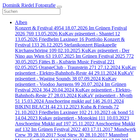
Dominik Riedel Fotografie
Alben
Konzert & Festival
4954
18.07.2026 Im Grünen Festival
2026
769
13.05.2026 KuKav präsentiert - Shantel
12
13.05.2026 Friedhelm Laxinger
16
Portfolio Konzert &
Festival
133
26.12.2025 Stefanikonzert Blaskapelle
Kirchanschöring
109
02.10.2025 KuKav präsentiert - Der
Nino aus Wien
63
19.07.2025 Im Grünen Festival 2025
772
30.05.2025 Fättes B - Kufstein Music Festival
221
02.05.2025 OrangeClub - Traunstein
271
27.12.2024 KuKav
präsentiert - Elektro-Bahnhofs-Reste
44
29.11.2024 KuKaV
präsentiert - Waging Sounds
38
07.09.2024 KuKav
präsentiert - Voodoo Juergens
99
20.07.2024 Im Grünen
Festival 2024
364
20.04.2024 KuKav präsentiert - Elektro-
Bahnhofs-Reste
27
28.03.2024 KuKaV präsentiert - Mynth
51
15.03.2024 Anschoering mukkt auf
146
26.01.2024
BIKINI BEACH
44
23.12.2023 Kuba & Friends
72
21.10.2023 Friedhelm Laxinger
102
21.10.2023 ok bond
51
14.04.2023 Kukav präsentiert - Monokini
111
10.03.2023
Anschoering Mukkt auf
197
25.11.2022 Anschoering Mukkt
auf
132
Im Grünen Festival 2022
403
17.11.2017 Mundwerk
Crew
39
28.10.2017 Soul Stew
30
28.10.2017 Mannfred