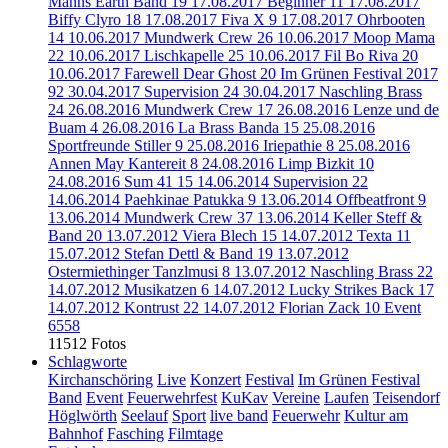
Manns Earth Band
19
17.08.2017 Beginner
11
17.08.2017
Biffy Clyro
18
17.08.2017 Fiva X
9
17.08.2017 Ohrbooten
14
10.06.2017 Mundwerk Crew
26
10.06.2017 Moop Mama
22
10.06.2017 Lischkapelle
25
10.06.2017 Fil Bo Riva
20
10.06.2017 Farewell Dear Ghost
20
Im Grünen Festival 2017
92
30.04.2017 Supervision
24
30.04.2017 Naschling Brass
24
26.08.2016 Mundwerk Crew
17
26.08.2016 Lenze und de
Buam
4
26.08.2016 La Brass Banda
15
25.08.2016
Sportfreunde Stiller
9
25.08.2016 Iriepathie
8
25.08.2016
Annen May Kantereit
8
24.08.2016 Limp Bizkit
10
24.08.2016 Sum 41
15
14.06.2014 Supervision
22
14.06.2014 Paehkinae Patukka
9
13.06.2014 Offbeatfront
9
13.06.2014 Mundwerk Crew
37
13.06.2014 Keller Steff &
Band
20
13.07.2012 Viera Blech
15
14.07.2012 Texta
11
15.07.2012 Stefan Dettl & Band
19
13.07.2012
Ostermiethinger Tanzlmusi
8
13.07.2012 Naschling Brass
22
14.07.2012 Musikatzen
6
14.07.2012 Lucky Strikes Back
17
14.07.2012 Kontrust
22
14.07.2012 Florian Zack
10
Event
6558
11512 Fotos
Schlagworte
Kirchanschöring
Live
Konzert
Festival
Im Grünen Festival
Band
Event
Feuerwehrfest
KuKav
Vereine
Laufen
Teisendorf
Höglwörth
Seelauf
Sport
live band
Feuerwehr
Kultur am
Bahnhof
Fasching
Filmtage