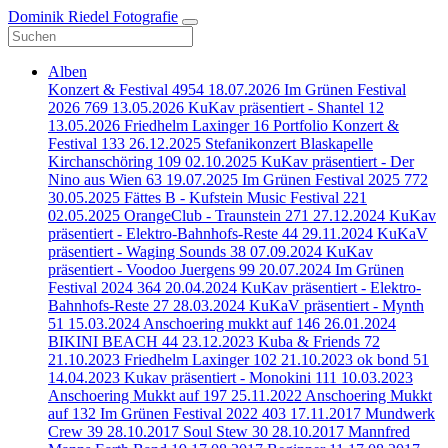
Dominik Riedel Fotografie
Alben
Konzert & Festival
4954
18.07.2026 Im Grünen Festival
2026
769
13.05.2026 KuKav präsentiert - Shantel
12
13.05.2026 Friedhelm Laxinger
16
Portfolio Konzert &
Festival
133
26.12.2025 Stefanikonzert Blaskapelle
Kirchanschöring
109
02.10.2025 KuKav präsentiert - Der
Nino aus Wien
63
19.07.2025 Im Grünen Festival 2025
772
30.05.2025 Fättes B - Kufstein Music Festival
221
02.05.2025 OrangeClub - Traunstein
271
27.12.2024 KuKav
präsentiert - Elektro-Bahnhofs-Reste
44
29.11.2024 KuKaV
präsentiert - Waging Sounds
38
07.09.2024 KuKav
präsentiert - Voodoo Juergens
99
20.07.2024 Im Grünen
Festival 2024
364
20.04.2024 KuKav präsentiert - Elektro-
Bahnhofs-Reste
27
28.03.2024 KuKaV präsentiert - Mynth
51
15.03.2024 Anschoering mukkt auf
146
26.01.2024
BIKINI BEACH
44
23.12.2023 Kuba & Friends
72
21.10.2023 Friedhelm Laxinger
102
21.10.2023 ok bond
51
14.04.2023 Kukav präsentiert - Monokini
111
10.03.2023
Anschoering Mukkt auf
197
25.11.2022 Anschoering Mukkt
auf
132
Im Grünen Festival 2022
403
17.11.2017 Mundwerk
Crew
39
28.10.2017 Soul Stew
30
28.10.2017 Mannfred